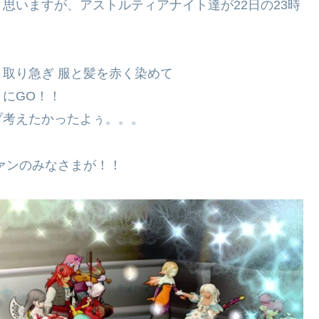
思いますが、アストルティアナイト達が22日の23時
取り急ぎ 服と髪を赤く染めて
にGO！！
プ考えたかったよぅ。。。
ァンのみなさまが！！