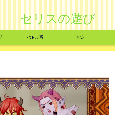
セリスの遊び
プ
バトル系
金策
よ