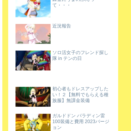
て・・・
近況報告
ソロ活女子のフレンド探し
隊 in テンの日
初心者もドレスアップした
い！２【無料でもらえる種
族服】無課金装備
ガルドドン パラディン雷
100装備と費用 2023バージ
ョン