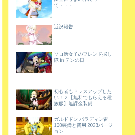
て・・・
近況報告
ソロ活女子のフレンド探し
隊 in テンの日
初心者もドレスアップした
い！２【無料でもらえる種
族服】無課金装備
ガルドドン パラディン雷
100装備と費用 2023バージ
ョン