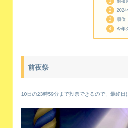
前夜
202
順位
今年
前夜祭
10日の23時59分まで投票できるので、最終