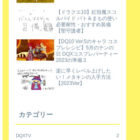
【ドラクエ10】紅殻魔スコ
ルパイド バト＆まもの使い
必要耐性・おすすめ装備
【聖守護者】
【DQ10 Ver.5のキャラ コス
プレレシピ】5月のテンの
日 DQXコスプレパーティー
2023の準備２
楽に早くレベル上げした
い！メタキンの入手方法
【2023Ver】
カテゴリー
DQXTV
2