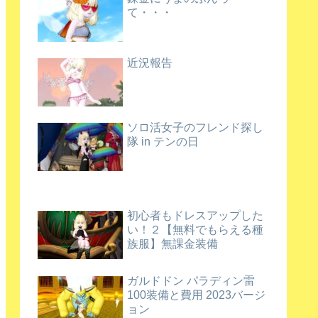
て・・・
近況報告
ソロ活女子のフレンド探し
隊 in テンの日
初心者もドレスアップした
い！２【無料でもらえる種
族服】無課金装備
ガルドドン パラディン雷
100装備と費用 2023バージ
ョン