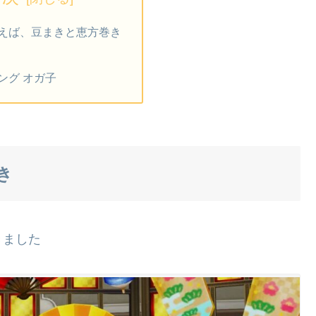
えば、豆まきと恵方巻き
ング オガ子
き
きました