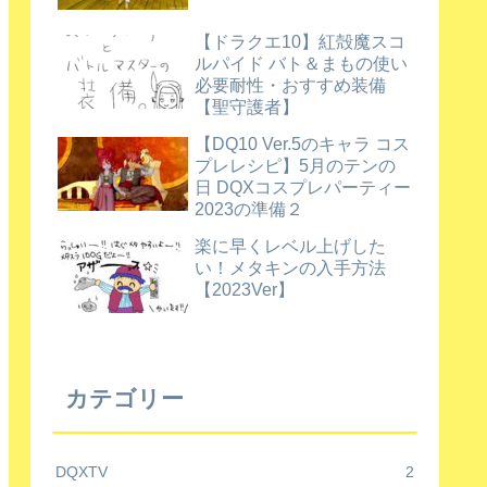
【ドラクエ10】紅殻魔スコ
ルパイド バト＆まもの使い
必要耐性・おすすめ装備
【聖守護者】
【DQ10 Ver.5のキャラ コス
プレレシピ】5月のテンの
日 DQXコスプレパーティー
2023の準備２
楽に早くレベル上げした
い！メタキンの入手方法
【2023Ver】
カテゴリー
DQXTV
2