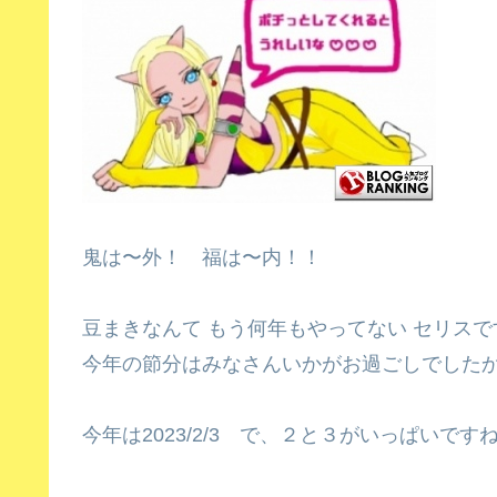
鬼は〜外！ 福は〜内！！
豆まきなんて もう何年もやってない セリスで
今年の節分はみなさんいかがお過ごしでした
今年は2023/2/3 で、２と３がいっぱいです