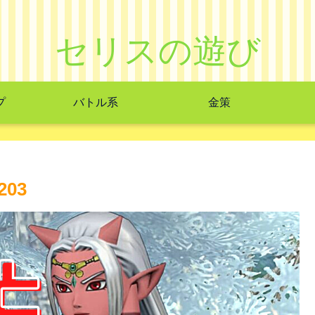
セリスの遊び
プ
バトル系
金策
03