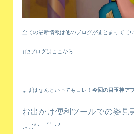
全ての最新情報は他のブログがまとまってて
↓他ブログはここから
まずはなんといってもコレ！
今回の目玉神ア
お出かけ便利ツールでの姿見
.
｡
.:*
･゜ﾟ･
*