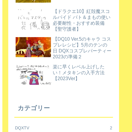
【ドラクエ10】紅殻魔スコ
ルパイド バト＆まもの使い
必要耐性・おすすめ装備
【聖守護者】
【DQ10 Ver.5のキャラ コス
プレレシピ】5月のテンの
日 DQXコスプレパーティー
2023の準備２
楽に早くレベル上げした
い！メタキンの入手方法
【2023Ver】
カテゴリー
DQXTV
2