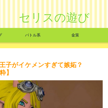
セリスの遊び
プ
バトル系
金策
王子がイケメンすぎて嫉妬？
抜粋】