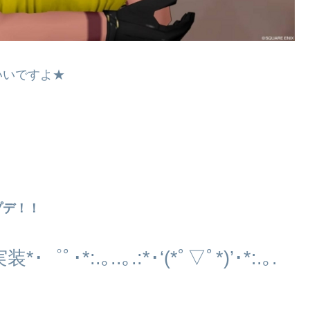
いいですよ★
プデ！！
実装
*
･゜ﾟ･
*:.
｡
..
｡
.:*
･
‘(
*ﾟ▽ﾟ
*)’
･
*:.
｡
.