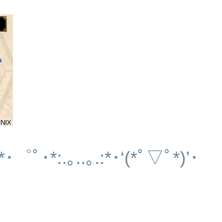
*
･゜ﾟ･
*:.
｡
..
｡
.:*
･
‘(
*ﾟ▽ﾟ
*)’
･