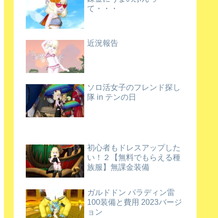
て・・・
近況報告
ソロ活女子のフレンド探し
隊 in テンの日
初心者もドレスアップした
い！２【無料でもらえる種
族服】無課金装備
ガルドドン パラディン雷
100装備と費用 2023バージ
ョン