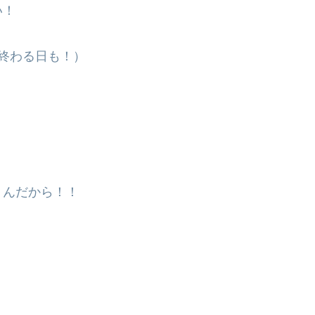
い！
終わる日も！）
！
うんだから！！