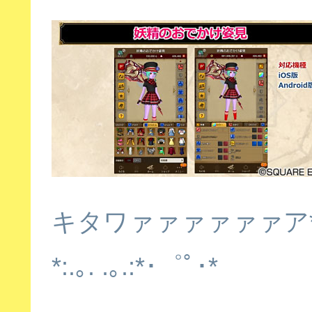
キタワァァァァァァア
*:.
｡
. .
｡
.:*
･゜ﾟ･
*