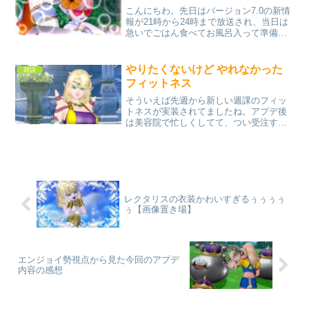
こんにちわ。先日はバージョン7.0の新情
報が21時から24時まで放送され、当日は
急いでごはん食べてお風呂入って準備万
端で21時には画面の前で正座して待って
いたセリスです。青山さんもXで「長丁場
になる」って言ってたのでめっちゃ楽し
やりたくないけど やれなかった
雑談
みにしてまし...
フィットネス
そういえば先週から新しい週課のフィッ
トネスが実装されてましたね。アプデ後
は美容院で忙しくしてて、つい受注する
の忘れてましたもーこれ以上 週課増やす
のやめてくれないかな〜でももらえるも
のは、もらっておかないとね。しょーが
ない！！フィットネスや...
レクタリスの衣装かわいすぎるぅぅぅぅ
ぅ【画像置き場】
エンジョイ勢視点から見た今回のアプデ
内容の感想