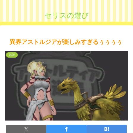
セリスの遊び
異界アストルジアが楽しみすぎるぅぅぅぅ
雑談