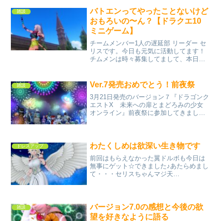
やりたものだけやればいい。取捨選択し
てください」っていうけどさぁ・・・や
バトエンってやったことないけど
雑談
りたくなくても、やらざ...
おもろいの〜ん？【ドラクエ10
ミニゲーム】
チームメンバー1人の遅延部 リーダー セ
リスです。今日も元気に活動してます！
チムメンは時々募集してまして、本日の
クラブ活動は 「バトエン」です！おっと
失礼カワイイお顔が 鉄仮面で隠れちゃっ
てた。テヘ♪・・・・・・バトエンやる
Ver.7発売おめでとう！前夜祭
雑談
お！は？ いまさ...
3月21日発売のバージョン７『ドラゴンク
エストX 未来への扉とまどろみの少女
オンライン』前夜祭に参加してきました
♪22時30分からドラキーDJがしゃべりだ
し、50分から打ち上げ花火イベントが ガ
タラ展望台とジュレット展望台で開催さ
れるとの...
わたくしめは欲深い生き物です
ドレスアップ
前回はもらえなかった翼ドルボも今日は
無事にゲット☆できました♪あたらめまし
て・・・セリスちゃんマジ天
使〜〜〜〜〜❤️しばらくお付き合いくだ
さいセリスちゃんマジ天使セリスちゃん
マジ天使セリスちゃんマジ天使ミヤビち
ゃんもマジ天使はぁはぁ(о´∀...
バージョン7.0の感想と今後の欲
雑談
望を好きなように語る