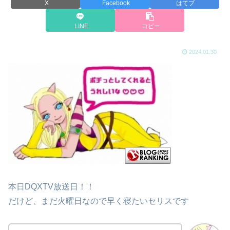
X
Facebook
はてブ
LINE
コピー
2024.01.30
本日DQXTV放送日！！
だけど、まだ火曜日なので早く寝たいセリスです