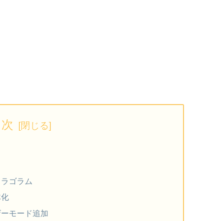
目次
ドラゴラム
体化
ザーモード追加