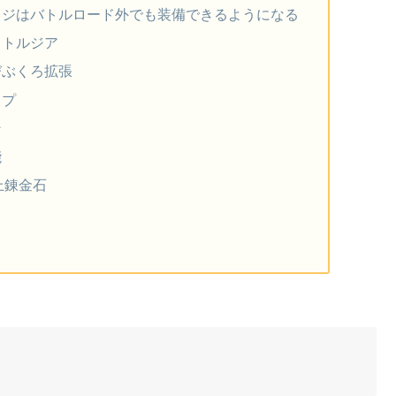
ッジはバトルロード外でも装備できるようになる
ストルジア
びぶくろ拡張
ップ
ン
能
上錬金石