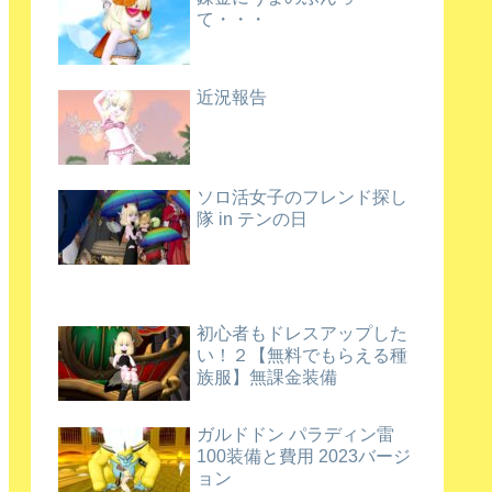
て・・・
近況報告
ソロ活女子のフレンド探し
隊 in テンの日
初心者もドレスアップした
い！２【無料でもらえる種
族服】無課金装備
ガルドドン パラディン雷
100装備と費用 2023バージ
ョン