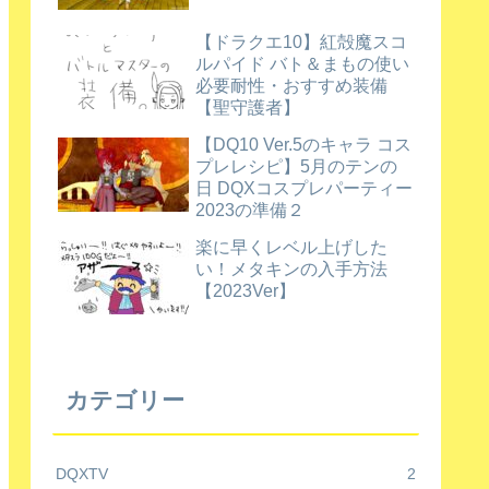
【ドラクエ10】紅殻魔スコ
ルパイド バト＆まもの使い
必要耐性・おすすめ装備
【聖守護者】
【DQ10 Ver.5のキャラ コス
プレレシピ】5月のテンの
日 DQXコスプレパーティー
2023の準備２
楽に早くレベル上げした
い！メタキンの入手方法
【2023Ver】
カテゴリー
DQXTV
2