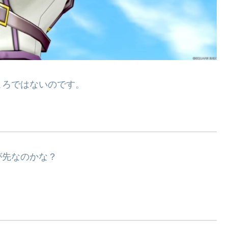
ころではないのです。
が先なのかな？
！