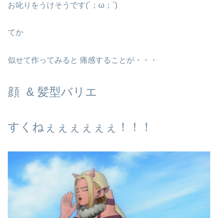
お叱りをうけそうです(´；ω；`)
てか
似せて作ってみると 痛感することが・・・
顔
&
髪型バリエ
すくねぇぇぇぇぇぇ！！！