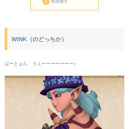
松田聖子
WINK（のどっちか）
はーとぉん うぇーーーーーーー♪