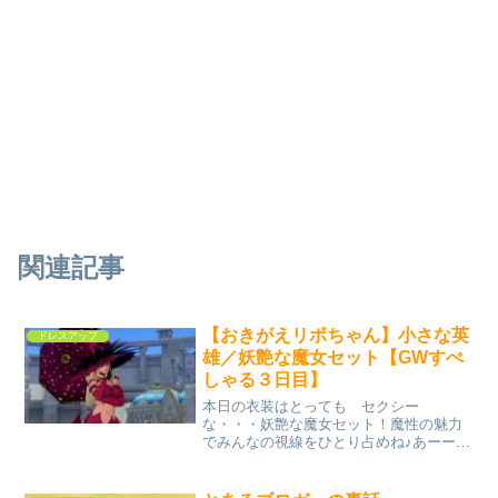
関連記事
【おきがえリポちゃん】小さな英
ドレスアップ
雄／妖艶な魔女セット【GWすぺ
しゃる３日目】
本日の衣装はとっても セクシー
な・・・妖艶な魔女セット！魔性の魅力
でみんなの視線をひとり占めね♪あーーー
ーーんどぅ！燃える魂 英雄の肖
像・・・小さな英雄セット！太陽みたい
に アツい装備で大冒険は いかがかし