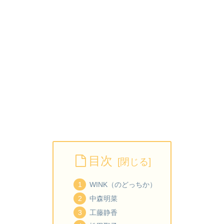
目次
WINK（のどっちか）
中森明菜
工藤静香