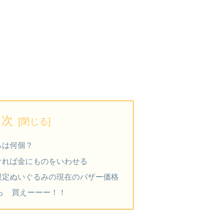
目次
らは何個？
ければ金にものをいわせる
限定ぬいぐるみの現在のバザー価格
ら 買えーーー！！