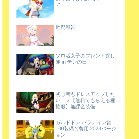
て・・・
近況報告
ソロ活女子のフレンド探し
隊 in テンの日
初心者もドレスアップした
い！２【無料でもらえる種
族服】無課金装備
ガルドドン パラディン雷
100装備と費用 2023バージ
ョン