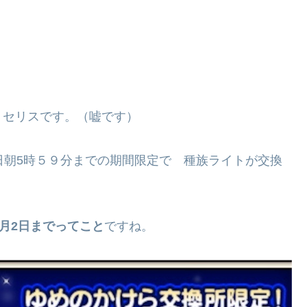
 セリスです。（嘘です）
日朝5時５９分までの期間限定で 種族ライトが交換
2月2日までってこと
ですね。