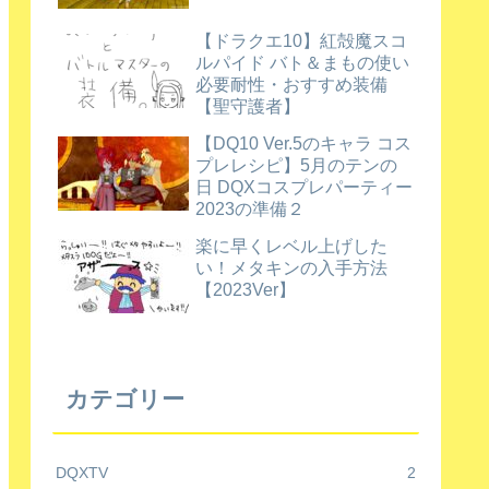
【ドラクエ10】紅殻魔スコ
ルパイド バト＆まもの使い
必要耐性・おすすめ装備
【聖守護者】
【DQ10 Ver.5のキャラ コス
プレレシピ】5月のテンの
日 DQXコスプレパーティー
2023の準備２
楽に早くレベル上げした
い！メタキンの入手方法
【2023Ver】
カテゴリー
DQXTV
2