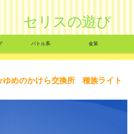
セリスの遊び
プ
バトル系
金策
定☆ゆめのかけら交換所 種族ライト