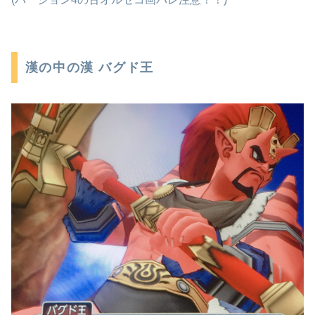
漢の中の漢 バグド王