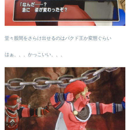
堂々股間をさらけ出せるのはバクド王か変態ぐらい
はぁ、、、かっこいい、、、