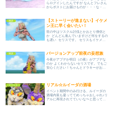
らログインしたんですが なんとフレさん
からポストにお届けものが・・・な・
な・なんと！！ほしかったフェザーチェ
アプリズムを フレンドさんが プレゼント
してくださりました(´°̥̥̥̥̥̥̥̥ω°̥̥̥̥̥...
【ストーリーが進まない】イケメ
雑談
ン王に早く会いたい！
世の中はツスクル討伐とかおとり僧侶と
か どんどん進んでいますけど何をするの
も遅い セリスです。 セリスもイケメン
王に 早く会いたい！！今回のアプデほど
ストーリーしてなかったことを後悔した
日はありません。もうストーリー終わっ
バージョンアップ前夜の妄想族
雑談
た？！王様...
今夜がアプデか明日（の夜）がアプデな
のか よくわからないセリスです。でもご
安心ください！ちゃんとドラキーがお知
らせしてくれますバージョンアップの日
の夜は何もすることがなくて退屈。退屈
を極めすぎてウェディのドアップを撮っ
てみましたいや 他にも...
リアル☆ルイーダの酒場
イベント
イベント期間中のみ行ける、ルイーダの
酒場内装も凝っててめっちゃおしゃれ♪リ
アルに再現されてていいな〜と思ってウ
ロウロしてたら・・・ゴールデンスライ
ムのデミオムライス！！！かわい
い〜〜〜〜！！おいしそ