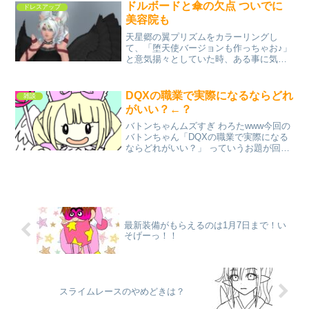
う〜〜〜〜！！！金運よくなりそ
ドルボードと傘の欠点 ついでに
ドレスアップ
う〜〜〜〜〜...
美容院も
天星郷の翼プリズムをカラーリングし
て、「堕天使バージョンも作っちゃお♪」
と意気揚々としていた時、ある事に気づ
いてしまったドルボードは1つしかカラー
リングが記憶できない！！ガリ勉くんあ
たりまえのことを そんな大きな声で言わ
DQXの職業で実際になるならどれ
雑談
なくてもいや、そうな...
がいい？←？
バトンちゃんムズすぎ わろたwww今回の
バトンちゃん「DQXの職業で実際になる
ならどれがいい？」 っていうお題が回っ
てきましたーえ？実際になるってどうい
うこと？現実社会でってことかな？それ
ともアストルティアにリアル自分が入り
込んだら？ それ...
最新装備がもらえるのは1月7日まで！い
そげーっ！！
スライムレースのやめどきは？