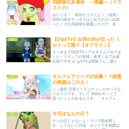
ンイベントが終了したので、リアルでも
四諸侯大反省会 ～後編～（イラ
雑談
終わった気になってま...
ストの）
おいっす！ 画伯セリスだよ！（強気）
前回の続きでっす※はじめての人へ以前
へたくそな四諸侯を披露したので 名誉
挽回で上手に描いてみせようという自己
満反省日記です。ミニモンみたいなアク
バー前回のアクバーは可愛すぎた。あ
【DQXTV】白羽の矢が立った ミ
雑談
と パンツが黒いのが失敗フ...
ルトって誰？【オフライン】
さっきまでDQXTVリアルタイムでみてま
した！スタッフの皆様、夜遅くまでお疲
れ様です٩( 'ω' )و今日は情報てんこ盛りで
おもしろかったです。が、セリスも明日
のためにもう寝なきゃなので１つだけ
（すみません、書きながら寝落ちしてた
オルフェアリーズが凶暴！？諸悪
雑談
ので次の日...
の根源はこの人！
ここ最近 日課とトリニティしかやってな
いセリスです。そして 何回かやってて、
思ったことがあるんです。「オルフェア
リーズ凶暴だなおい！」あ、もちろん ほ
ーーーーーんの ごくごくごく一部です
よ。大多数は、凶暴じゃないので 偏見は
今日はなんの日？
雑談
持たないようにお...
テンの日じゃないよ！マジで防衛軍し
か してないこの頃 セリスです戦闘ば