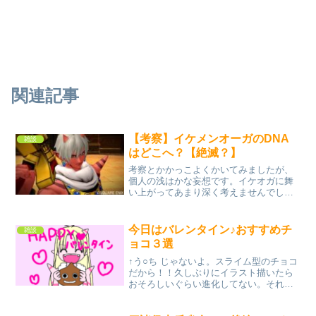
関連記事
【考察】イケメンオーガのDNA
雑談
はどこへ？【絶滅？】
考察とかかっこよくかいてみましたが、
個人の浅はかな妄想です。イケオガに舞
い上がってあまり深く考えませんでした
が、彼は１０００年ぐらい前（？）の人
物ですよね。大昔にあんなイケメンがい
るのに現代には見当たりません。グレン
今日はバレンタイン♪おすすめチ
雑談
から電車（電車ゆーな。大...
ョコ３選
↑う○ち じゃないよ。スライム型のチョコ
だから！！久しぶりにイラスト描いたら
おそろしいぐらい進化してない。それど
ころか、久しく描かなかった分 退化し
とる！！アストルティアではバレンタイ