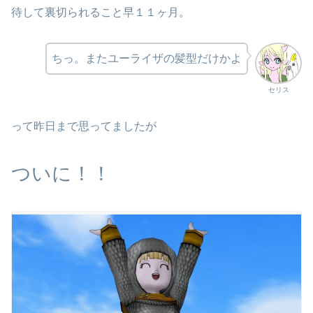
待して裏切られること早１１ヶ月。
ちっ。またユーライザの髪型だけかよ
セリス
って昨日まで思ってましたが
ついに！！